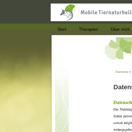
Start
Therapien
Über mich
Startseite
» 
Sie si
Daten
Datensch
Die Nutzung
Seiten perso
soweit mögli
weitergegebe