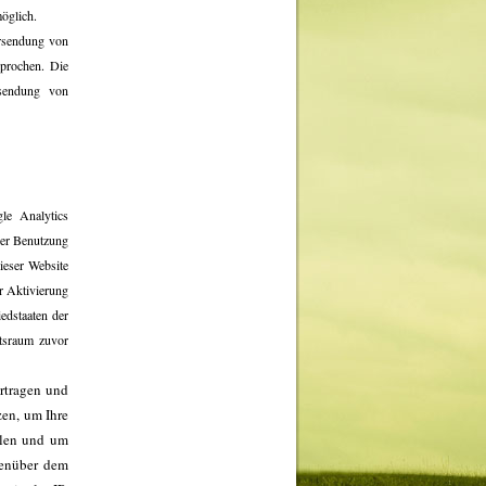
möglich.
ersendung von
sprochen. Die
usendung von
le Analytics
der Benutzung
ieser Website
r Aktivierung
edstaaten der
tsraum zuvor
rtragen und
zen, um Ihre
llen und um
genüber dem