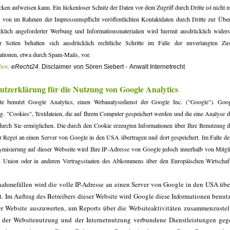
cken aufweisen kann. Ein lückenloser Schutz der Daten vor dem Zugriff durch Dritte ist nicht 
von im Rahmen der Impressumspflicht veröffentlichten Kontaktdaten durch Dritte zur Üb
cklich angeforderter Werbung und Informationsmaterialien wird hiermit ausdrücklich wider
er Seiten behalten sich ausdrücklich rechtliche Schritte im Falle der unverlangten Z
tionen, etwa durch Spam-Mails, vor.
ben:
eRecht24
,
Disclaimer
von Sören Siebert -
Anwalt Internetrecht
utzerklärung für die Nutzung von Google Analytics
te benutzt Google Analytics, einen Webanalysedienst der Google Inc. ("Google"). Goog
g. "Cookies", Textdateien, die auf Ihrem Computer gespeichert werden und die eine Analyse 
durch Sie ermöglichen. Die durch den Cookie erzeugten Informationen über Ihre Benutzung d
r Regel an einen Server von Google in den USA übertragen und dort gespeichert. Im Falle de
misierung auf dieser Webseite wird Ihre IP-Adresse von Google jedoch innerhalb von Mitgli
n Union oder in anderen Vertragsstaaten des Abkommens über den Europäischen Wirtschaf
nahmefällen wird die volle IP-Adresse an einen Server von Google in den USA übe
t. Im Auftrag des Betreibers dieser Website wird Google diese Informationen benut
r Website auszuwerten, um Reports über die Websiteaktivitäten zusammenzuste
t der Websitenutzung und der Internetnutzung verbundene Dienstleistungen ge