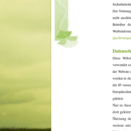
Sicherheitslü
Der Nutzung 
nicht ausdrü
Betreiber d
Werbeinforma
Quellenanga
Datensch
Diese Websi
verwendet so
der Website 
werden in de
der IP-Anony
Europäische
gekürzt.
Nur in Aus
dort gekürz
Nutzung de
weitere mi