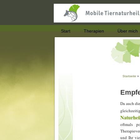
Start
Therapien
Über mich
Startseite
» 
Sie si
Empfe
Da auch die
gleichzei
Naturhei
oftmals p
Therapieve
und Ihr vi