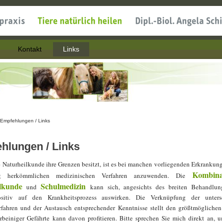
Kontakt
Links
Empfehlungen / Links
nd hier
hlungen / Links
 Naturheilkunde ihre Grenzen besitzt, ist es bei manchen vorliegenden Erkrankun
Kombina
tig
herkömmlichen medizinischen
Verfahren anzuwenden.
Die
lkunde
Schulmedizin
und
kann sich, angesichts des breiten Behandlun
ositiv auf den Krankheitsprozess auswirken. Die Verknüpfung der untersc
rfahren und der Austausch entsprechender Kenntnisse stellt den größtmöglichen 
erbeiniger Gefährte kann davon profitieren.
Bitte sprechen Sie mich direkt an, u