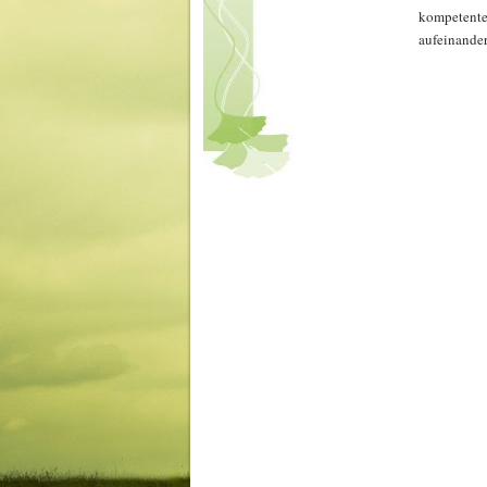
kompeten
aufeinande