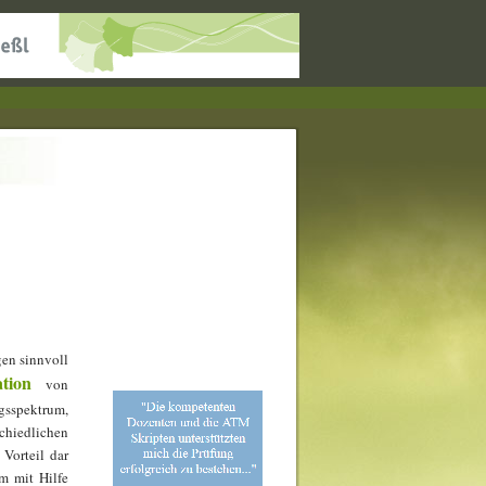
gen sinnvoll
tion
von
gsspektrum,
hiedlichen
Vorteil dar
m mit Hilfe